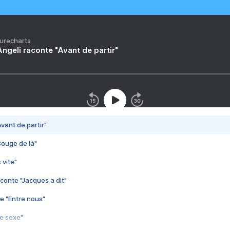
Purecharts
ngeli raconte "Avant de partir"
vant de partir"
Bouge de là"
 vite"
conte "Jacques a dit"
e "Entre nous"
3e sexe"