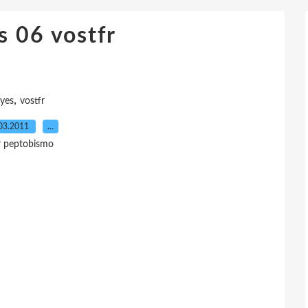
s 06 vostfr
,
yes
vostfr
03.2011
…
r peptobismo