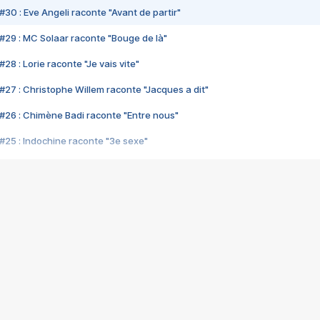
#30 : Eve Angeli raconte "Avant de partir"
#29 : MC Solaar raconte "Bouge de là"
28 : Lorie raconte "Je vais vite"
#27 : Christophe Willem raconte "Jacques a dit"
#26 : Chimène Badi raconte "Entre nous"
#25 : Indochine raconte "3e sexe"
#24 : Zaho raconte "C'est chelou"
#23 : Patrick Bruel raconte "Au café des délices"
#22 : Kyo raconte "Le chemin"
#21 : Nolwenn Leroy raconte "Cassé"
#20 : Patrick Hernandez raconte "Born to be alive"
#19 : Lorie raconte "Près de moi"