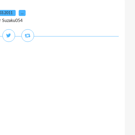
03.2011
…
r Suzaku054