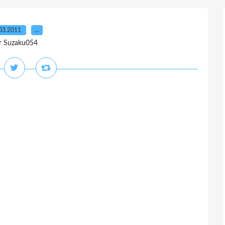
03.2011
…
r Suzaku054