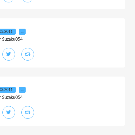
03.2011
…
r Suzaku054
03.2011
…
r Suzaku054