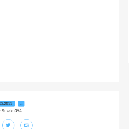
03.2011
…
r Suzaku054