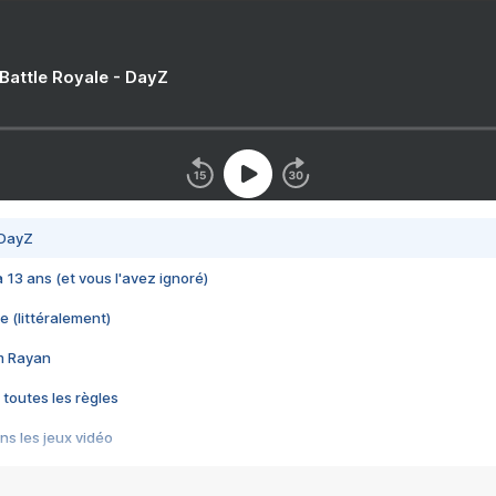
 Battle Royale - DayZ
 DayZ
 a 13 ans (et vous l'avez ignoré)
e (littéralement)
im Rayan
 toutes les règles
s les jeux vidéo
us choquant de Rockstar ? - Le scandale BULLY