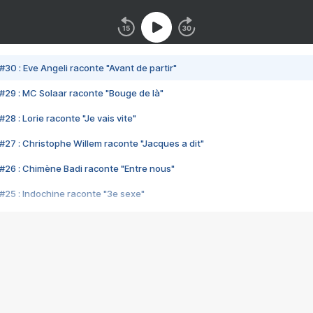
#30 : Eve Angeli raconte "Avant de partir"
#29 : MC Solaar raconte "Bouge de là"
28 : Lorie raconte "Je vais vite"
#27 : Christophe Willem raconte "Jacques a dit"
#26 : Chimène Badi raconte "Entre nous"
#25 : Indochine raconte "3e sexe"
#24 : Zaho raconte "C'est chelou"
#23 : Patrick Bruel raconte "Au café des délices"
#22 : Kyo raconte "Le chemin"
#21 : Nolwenn Leroy raconte "Cassé"