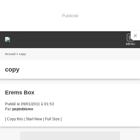
Publicité
MENU
Accueil
» copy
copy
Erems Box
Publié le 09/01/2011 à 01:53
Par
peptobismo
[ Copy this | Start New | Full Size ]