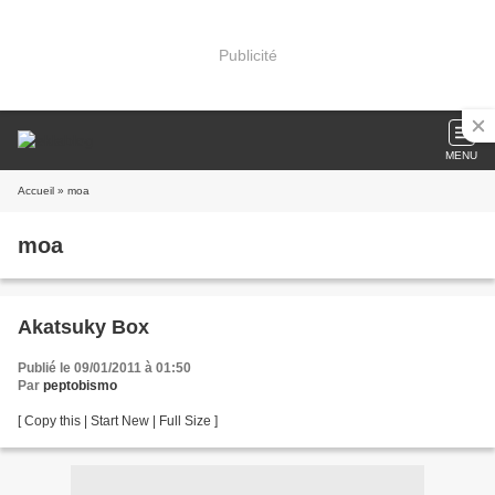
Publicité
MENU
Accueil
» moa
moa
Akatsuky Box
Publié le 09/01/2011 à 01:50
Par
peptobismo
[ Copy this | Start New | Full Size ]