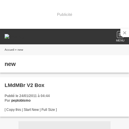
Publicité
MENU
Accueil
» new
new
LMdMBr V2 Box
Publié le 24/01/2011 à 04:44
Par
peptobismo
[ Copy this | Start New | Full Size ]