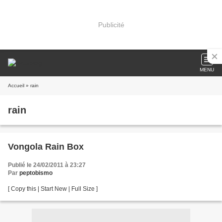
Publicité
MENU
Accueil
» rain
rain
Vongola Rain Box
Publié le 24/02/2011 à 23:27
Par
peptobismo
[ Copy this | Start New | Full Size ]