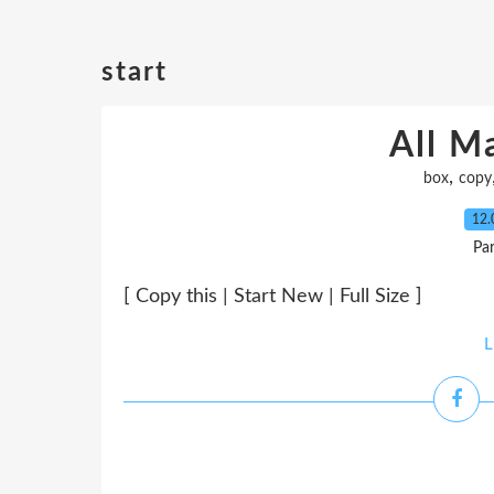
start
All M
,
box
copy
12.
Pa
[ Copy this | Start New | Full Size ]
L