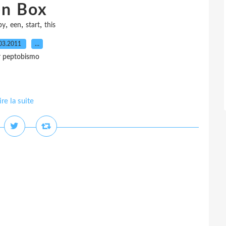
en Box
,
,
,
py
een
start
this
03.2011
…
r peptobismo
ire la suite