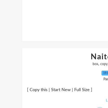
Nai
,
box
copy
19.
Pa
[ Copy this | Start New | Full Size ]
L