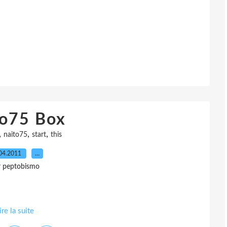
to75 Box
,
,
,
naito75
start
this
04.2011
…
r peptobismo
ire la suite