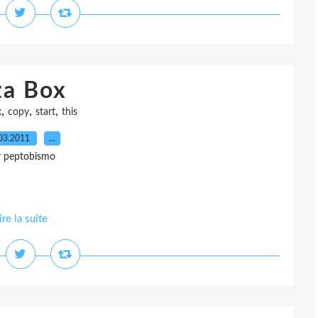
za Box
,
,
,
x
copy
start
this
03.2011
…
r peptobismo
ire la suite