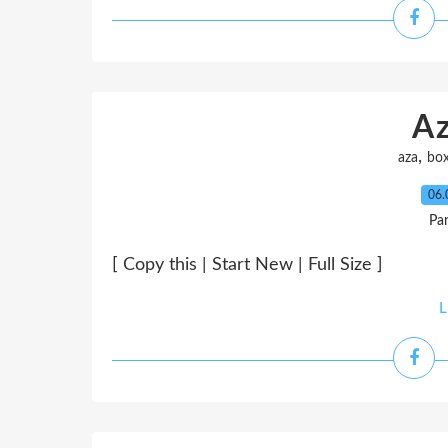
A
,
aza
bo
06.
Pa
[ Copy this | Start New | Full Size ]
L