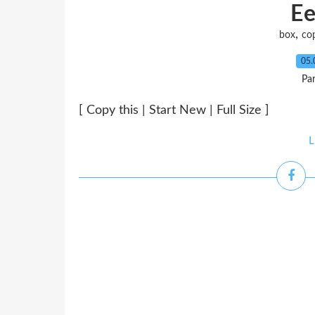
E
,
box
co
05.
Pa
[ Copy this | Start New | Full Size ]
L