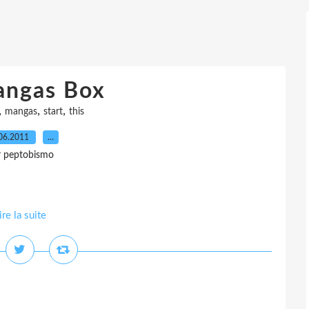
angas Box
,
,
,
mangas
start
this
06.2011
…
r peptobismo
ire la suite