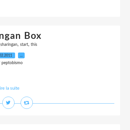
ingan Box
,
,
,
sharingan
start
this
02.2011
…
r peptobismo
ire la suite