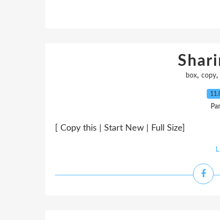
Shar
,
box
copy
11.
Pa
[ Copy this | Start New | Full Size]
L